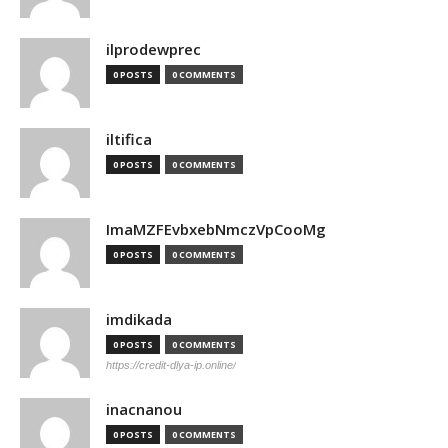
ilprodewprec
0 POSTS
0 COMMENTS
iltifica
0 POSTS
0 COMMENTS
ImaMZFEvbxebNmczVpCooMg
0 POSTS
0 COMMENTS
imdikada
0 POSTS
0 COMMENTS
https://credit-dlya-ip.online/
inacnanou
0 POSTS
0 COMMENTS