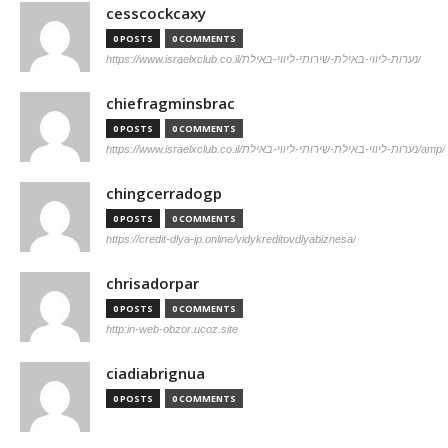
cesscockcaxy
0 POSTS
0 COMMENTS
https://www.israelxclub.co.il/נערות-ליווי-באילת-שירותי-ליווי-באילת/
chiefragminsbrac
0 POSTS
0 COMMENTS
https://www.israelxclub.co.il/נערות-ליווי-באילת-שירותי-ליווי-באילת/amp/
chingcerradogp
0 POSTS
0 COMMENTS
https://credit-dlya-ip.online/vidykreditovdlyabiznesa/
chrisadorpar
0 POSTS
0 COMMENTS
http:in-web-obzor.ucoz.site
ciadiabrignua
0 POSTS
0 COMMENTS