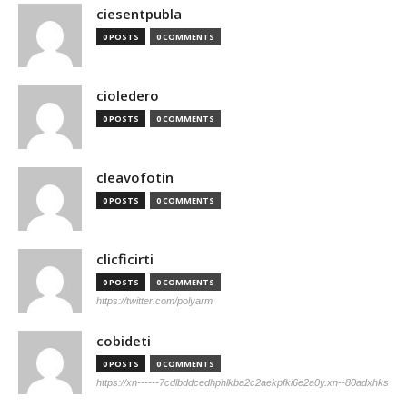
ciesentpubla
0 POSTS
0 COMMENTS
cioledero
0 POSTS
0 COMMENTS
cleavofotin
0 POSTS
0 COMMENTS
clicficirti
0 POSTS
0 COMMENTS
https://twitter.com/polyarm
cobideti
0 POSTS
0 COMMENTS
https://xn------7cdlbddcedhphlkba2c2aekpfki6e2a0y.xn--80adxhks