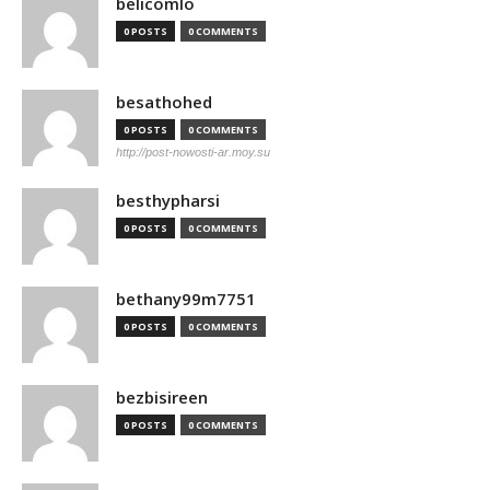
belicomlo
0 POSTS
0 COMMENTS
besathohed
0 POSTS
0 COMMENTS
http://post-nowosti-ar.moy.su
besthypharsi
0 POSTS
0 COMMENTS
bethany99m7751
0 POSTS
0 COMMENTS
bezbisireen
0 POSTS
0 COMMENTS