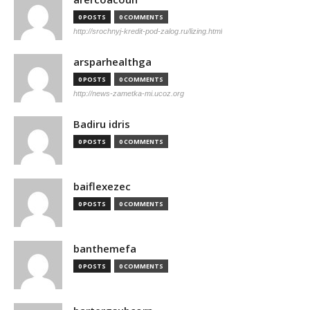
0 POSTS
0 COMMENTS
http://srochnyj-kredit-pod-zalog.ru/lizing.html
arsparhealthga
0 POSTS
0 COMMENTS
http://news-zametka-mi.ucoz.org
Badiru idris
0 POSTS
0 COMMENTS
baiflexezec
0 POSTS
0 COMMENTS
banthemefa
0 POSTS
0 COMMENTS