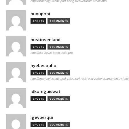
http://srochnyj-kredit-pod-zalog.ru/overdraft-kredit.html
hunupopi
0 POSTS
0 COMMENTS
hustiosenland
0 POSTS
0 COMMENTS
http://site-news-spon.usite.pro
hyebecouho
0 POSTS
0 COMMENTS
http://srochnyj-kredit-pod-zalog.ru/kredit-pod-zalog-apartamentov.html
idkomguiswat
0 POSTS
0 COMMENTS
igevberqui
0 POSTS
0 COMMENTS