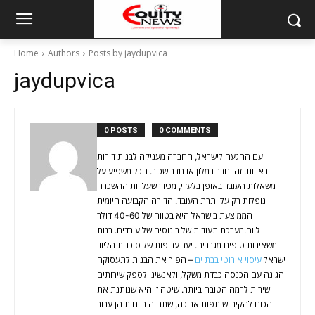
Home
Authors
Posts by jaydupvica
jaydupvica
0 POSTS
0 COMMENTS
עם ההגעה לישראל, החברה מעניקה לבנות דירות
ראויות. זהו חדר במלון או חדר שכור. הכל משפיע על
משאלות העובד באופן בלעדי, מכיוון שעלויות ההשכרה
נופלות רק על יתרת העובד. הדירה הקבועה היומית
הממוצעת בישראל היא בטווח של 40-60 דולר
ליום.מערכת תעודות של בונוסים של עובדים. בנות
משאירות טיפים מגברים. יעד עדיפות של סוכנות הליווי
ישראל
עיסוי אירוטי בבת ים
– הפוך את הבנות לתעסוקה
הגונה עם הכנסה כבדת משקל, ולאנשינו לספק שירותים
ישירות לרמה הטובה ביותר. שיטה זו היא שנותנת את
הכוח להקים שותפות ארוכה, שתהיה רווחית הן עבור