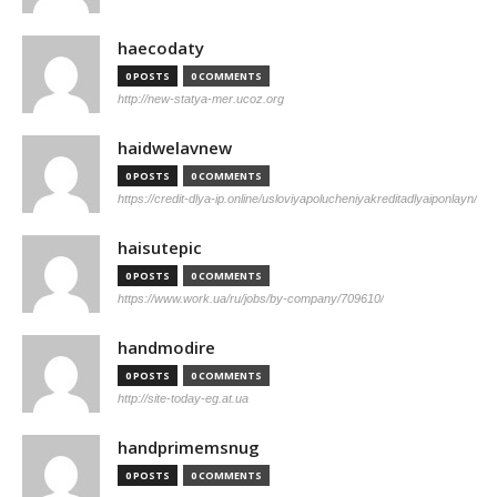
haecodaty
0 POSTS
0 COMMENTS
http://new-statya-mer.ucoz.org
haidwelavnew
0 POSTS
0 COMMENTS
https://credit-dlya-ip.online/usloviyapolucheniyakreditadlyaiponlayn/
haisutepic
0 POSTS
0 COMMENTS
https://www.work.ua/ru/jobs/by-company/709610/
handmodire
0 POSTS
0 COMMENTS
http://site-today-eg.at.ua
handprimemsnug
0 POSTS
0 COMMENTS