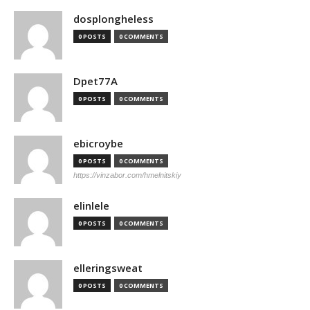
dosplongheless
0 POSTS
0 COMMENTS
Dpet77A
0 POSTS
0 COMMENTS
ebicroybe
0 POSTS
0 COMMENTS
https://vinzabor.com/hmelnitskiy
elinlele
0 POSTS
0 COMMENTS
elleringsweat
0 POSTS
0 COMMENTS