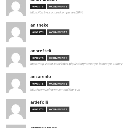
0 POSTS
0 COMMENTS
https://bizline.com.ua/companies/2646
anitneke
0 POSTS
0 COMMENTS
anprefteli
0 POSTS
0 COMMENTS
https://top-zabor.com/index.php/zabory/tsvetnye-betonnye-zabory
anzarenlo
0 POSTS
0 COMMENTS
http://www.polyarm.com.ua/kherson
ardefolli
0 POSTS
0 COMMENTS
arercoacoun