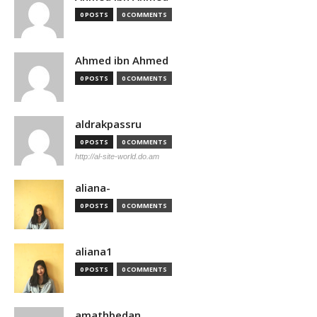
0 POSTS
0 COMMENTS
Ahmed ibn Ahmed
0 POSTS
0 COMMENTS
aldrakpassru
0 POSTS
0 COMMENTS
http://al-site-world.do.am
aliana-
0 POSTS
0 COMMENTS
aliana1
0 POSTS
0 COMMENTS
amathbedan