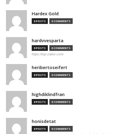
Hardex Gold
0 POSTS
0 COMMENTS
hardvvesparta
0 POSTS
0 COMMENTS
https://top-zabor.com/
heribertoseifert
0 POSTS
0 COMMENTS
highdiklindfran
0 POSTS
0 COMMENTS
honisdetat
0 POSTS
0 COMMENTS