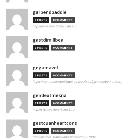
garbendpaddle
0 POSTS
0 COMMENTS
http://an-online-today.clan.su
gastdimillbea
0 POSTS
0 COMMENTS
gegamavel
0 POSTS
0 COMMENTS
https://top-zabor.com/index.php/zabory/glyantsevye-zabory
gendextmesna
0 POSTS
0 COMMENTS
http://statya-news-lo.my1.ru
gestcuanheartcons
0 POSTS
0 COMMENTS
http://dancor.sumy.ua/forum/fleym/227082