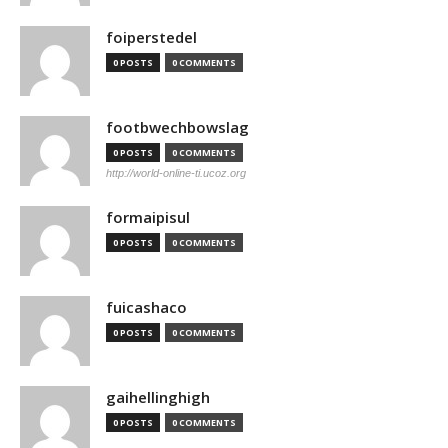
foiperstedel
0 POSTS
0 COMMENTS
footbwechbowslag
0 POSTS
0 COMMENTS
http://world-online-ti.ucoz.org
formaipisul
0 POSTS
0 COMMENTS
fuicashaco
0 POSTS
0 COMMENTS
gaihellinghigh
0 POSTS
0 COMMENTS