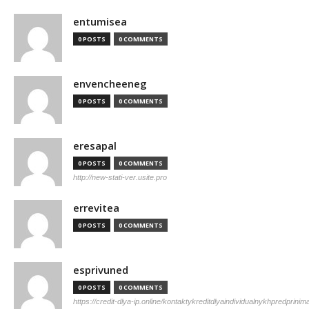
entumisea
0 POSTS
0 COMMENTS
envencheeneg
0 POSTS
0 COMMENTS
eresapal
0 POSTS
0 COMMENTS
http://new-stati-ver.usite.pro
errevitea
0 POSTS
0 COMMENTS
esprivuned
0 POSTS
0 COMMENTS
https://credit-dlya-ip.online/kontaktykreditdlyaindividualnykhpredprinim