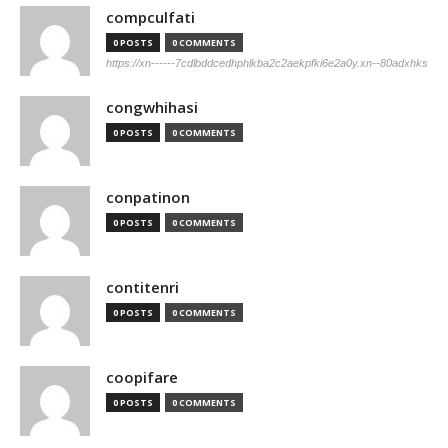
compculfati
0 POSTS
0 COMMENTS
https://xn------7cdlbddcedhphlkba2c2aekpfki6e2a0y.xn--80adxhks
congwhihasi
0 POSTS
0 COMMENTS
conpatinon
0 POSTS
0 COMMENTS
contitenri
0 POSTS
0 COMMENTS
coopifare
0 POSTS
0 COMMENTS