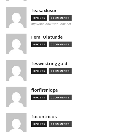
feasaxlusur
0 POSTS
0 COMMENTS
http://site-new-wer.ucoz.net
Femi Olatunde
0 POSTS
0 COMMENTS
feswestringgold
0 POSTS
0 COMMENTS
florfirsnicga
0 POSTS
0 COMMENTS
focontricos
0 POSTS
0 COMMENTS