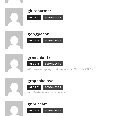
glutcourmari
0 POSTS
0 COMMENTS
googpaconli
0 POSTS
0 COMMENTS
granunbinfa
0 POSTS
0 COMMENTS
https://www.orgpage.ru/kompanii-2799216-2799473/
graphabdiaso
0 POSTS
0 COMMENTS
http://web-new-work.ucoz.site
gripuncami
0 POSTS
0 COMMENTS