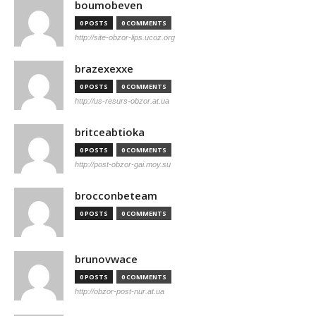
boumobeven
0 POSTS
0 COMMENTS
http://site-obzor-lips.ucoz.org
brazexexxe
0 POSTS
0 COMMENTS
http://us-resurs-obzor.at.ua
britceabtioka
0 POSTS
0 COMMENTS
http://post-obzor-gai.moy.su
brocconbeteam
0 POSTS
0 COMMENTS
brunovwace
0 POSTS
0 COMMENTS
http://obzor-post-nur.at.ua