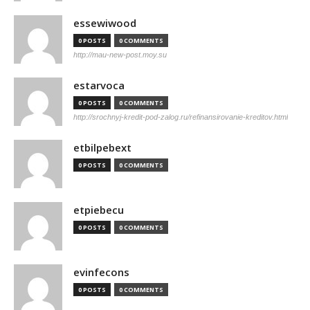
essewiwood
0 POSTS
0 COMMENTS
http://mau-new-post.moy.su
estarvoca
0 POSTS
0 COMMENTS
http://srochnyj-kredit-pod-zalog.ru/refinansirovanie-kreditov.html
etbilpebext
0 POSTS
0 COMMENTS
etpiebecu
0 POSTS
0 COMMENTS
evinfecons
0 POSTS
0 COMMENTS