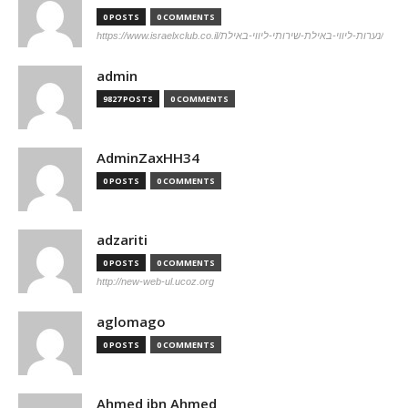
0 POSTS
0 COMMENTS
https://www.israelxclub.co.il/נערות-ליווי-באילת-שירותי-ליווי-באילת/
admin
9827 POSTS
0 COMMENTS
AdminZaxHH34
0 POSTS
0 COMMENTS
adzariti
0 POSTS
0 COMMENTS
http://new-web-ul.ucoz.org
aglomago
0 POSTS
0 COMMENTS
Ahmed ibn Ahmed