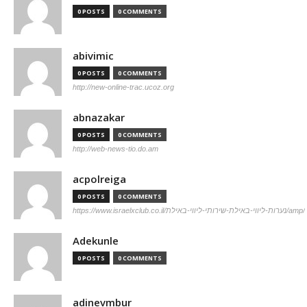
0 POSTS
0 COMMENTS
abivimic
0 POSTS
0 COMMENTS
http://new-online-trac.ucoz.org
abnazakar
0 POSTS
0 COMMENTS
http://web-news-tio.do.am
acpolreiga
0 POSTS
0 COMMENTS
https://www.israelxclub.co.il/נערות-ליווי-באילת-שירותי-ליווי-באילת/amp/
Adekunle
0 POSTS
0 COMMENTS
adinevmbur