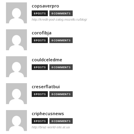
copsaverpro
0 POSTS
0 COMMENTS
http://kredit-pod-zalog.mozello.ru/blog/
corofibja
0 POSTS
0 COMMENTS
couldceledme
0 POSTS
0 COMMENTS
creserflatbui
0 POSTS
0 COMMENTS
criphecusnews
0 POSTS
0 COMMENTS
http://braz-world-site.at.ua