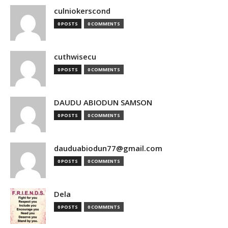
culniokerscond
0 POSTS
0 COMMENTS
cuthwisecu
0 POSTS
0 COMMENTS
DAUDU ABIODUN SAMSON
0 POSTS
0 COMMENTS
dauduabiodun77@gmail.com
0 POSTS
0 COMMENTS
Dela
0 POSTS
0 COMMENTS