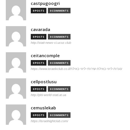
castpugoogri
0 POSTS
0 COMMENTS
cavarada
0 POSTS
0 COMMENTS
http://stati-news-ci.ucoz.club
ceitancomple
0 POSTS
0 COMMENTS
https://www.israelxclub.co.il/נערות-ליווי-באילת-שירותי-ליווי-באילת/
cellpostlusu
0 POSTS
0 COMMENTS
http://phi-world-stati.at.ua
cemuslekab
0 POSTS
0 COMMENTS
https://israelnightclub.com/