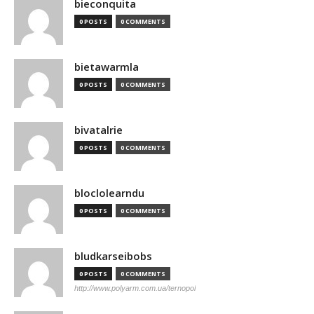
bieconquita
0 POSTS
0 COMMENTS
bietawarmla
0 POSTS
0 COMMENTS
bivatalrie
0 POSTS
0 COMMENTS
bloclolearndu
0 POSTS
0 COMMENTS
bludkarseibobs
0 POSTS
0 COMMENTS
http://www.polyarm.com.ua/ternopol