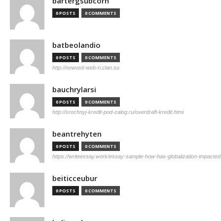
bartergsubcorn
0 POSTS
0 COMMENTS
batbeolandio
0 POSTS
0 COMMENTS
http://nowosti-web-ri.clan.su
bauchrylarsi
0 POSTS
0 COMMENTS
http://srochnyj-kredit-pod-zalog.ru/overdraft-kredit.html
beantrehyten
0 POSTS
0 COMMENTS
https://writeessay.work/essay-sample-how-has-globalization-impacted-
beiticceubur
0 POSTS
0 COMMENTS