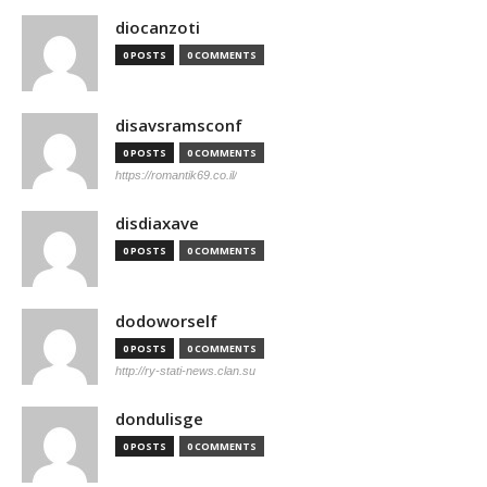
diocanzoti
0 POSTS
0 COMMENTS
disavsramsconf
0 POSTS
0 COMMENTS
https://romantik69.co.il/
disdiaxave
0 POSTS
0 COMMENTS
dodoworself
0 POSTS
0 COMMENTS
http://ry-stati-news.clan.su
dondulisge
0 POSTS
0 COMMENTS