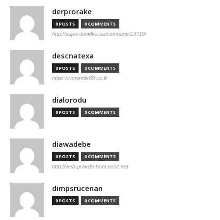
derprorake
0 POSTS
0 COMMENTS
http://superdovidka.ua/company/13719/
descnatexa
0 POSTS
0 COMMENTS
https://romantik69.co.il/
dialorodu
0 POSTS
0 COMMENTS
diawadebe
0 POSTS
0 COMMENTS
http://web-pravda-boot.ucoz.net
dimpsrucenan
0 POSTS
0 COMMENTS