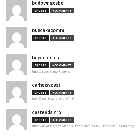
budowngesbe
0 POSTS
0 COMMENTS
bullcakacomm
0 POSTS
0 COMMENTS
buyduamalut
0 POSTS
0 COMMENTS
http://resurs-new-il.clan.su
carheisypast
0 POSTS
0 COMMENTS
http://post-pravda-lic.my1.ru
castendsinro
0 POSTS
0 COMMENTS
https://www.israelxclub.co.il/נערות-ליווי-באילת-שירותי-ליווי-באילת/amp/